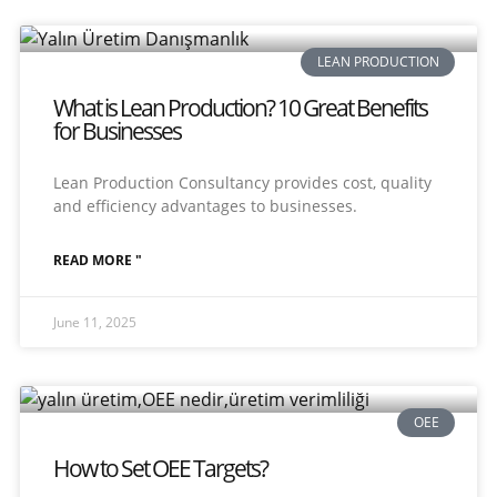
LEAN PRODUCTION
What is Lean Production? 10 Great Benefits
for Businesses
Lean Production Consultancy provides cost, quality
and efficiency advantages to businesses.
READ MORE "
June 11, 2025
OEE
How to Set OEE Targets?