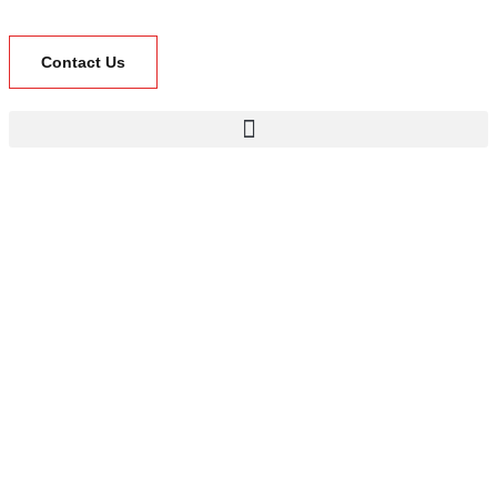
Contact Us
GEMBA BLOG
Anasayfa
»
Gemba Blog