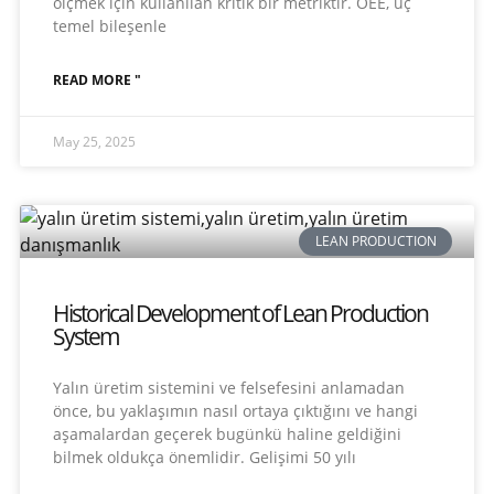
ölçmek için kullanılan kritik bir metriktir. OEE, üç
temel bileşenle
READ MORE "
May 25, 2025
LEAN PRODUCTION
Historical Development of Lean Production
System
Yalın üretim sistemini ve felsefesini anlamadan
önce, bu yaklaşımın nasıl ortaya çıktığını ve hangi
aşamalardan geçerek bugünkü haline geldiğini
bilmek oldukça önemlidir. Gelişimi 50 yılı