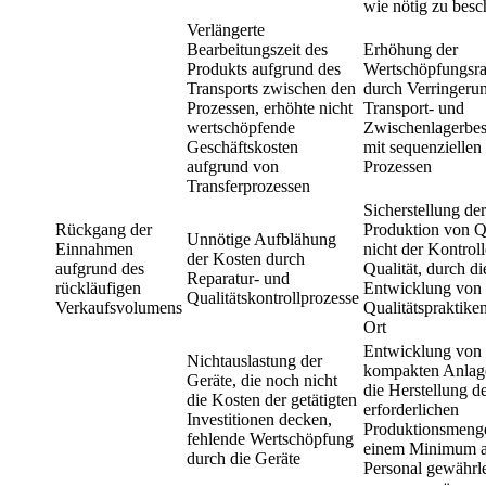
wie nötig zu besc
Verlängerte
Bearbeitungszeit des
Erhöhung der
Produkts aufgrund des
Wertschöpfungsra
Transports zwischen den
durch Verringeru
Prozessen, erhöhte nicht
Transport- und
wertschöpfende
Zwischenlagerbes
Geschäftskosten
mit sequenziellen
aufgrund von
Prozessen
Transferprozessen
Sicherstellung der
Rückgang der
Produktion von Qu
Unnötige Aufblähung
Einnahmen
nicht der Kontrol
der Kosten durch
aufgrund des
Qualität, durch di
Reparatur- und
rückläufigen
Entwicklung von
Qualitätskontrollprozesse
Verkaufsvolumens
Qualitätspraktike
Ort
Entwicklung von
Nichtauslastung der
kompakten Anlage
Geräte, die noch nicht
die Herstellung d
die Kosten der getätigten
erforderlichen
Investitionen decken,
Produktionsmeng
fehlende Wertschöpfung
einem Minimum 
durch die Geräte
Personal gewährle