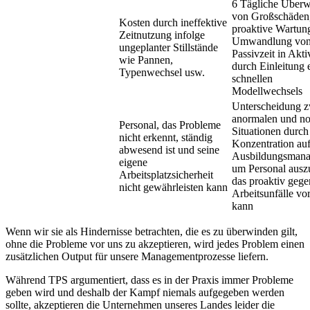
6 Tägliche Über
von Großschäden
Kosten durch ineffektive
proaktive Wartun
Zeitnutzung infolge
Umwandlung vo
ungeplanter Stillstände
Passivzeit in Akti
wie Pannen,
durch Einleitung 
Typenwechsel usw.
schnellen
Modellwechsels
Unterscheidung 
anormalen und n
Personal, das Probleme
Situationen durch
nicht erkennt, ständig
Konzentration auf
abwesend ist und seine
Ausbildungsmana
eigene
um Personal ausz
Arbeitsplatzsicherheit
das proaktiv gege
nicht gewährleisten kann
Arbeitsunfälle vo
kann
Wenn wir sie als Hindernisse betrachten, die es zu überwinden gilt,
ohne die Probleme vor uns zu akzeptieren, wird jedes Problem einen
zusätzlichen Output für unsere Managementprozesse liefern.
Während TPS argumentiert, dass es in der Praxis immer Probleme
geben wird und deshalb der Kampf niemals aufgegeben werden
sollte, akzeptieren die Unternehmen unseres Landes leider die