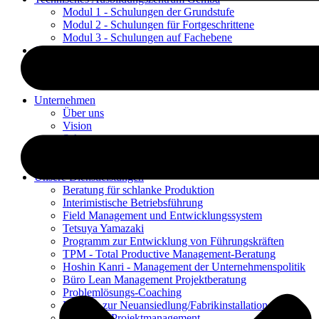
Modul 1 - Schulungen der Grundstufe
Modul 2 - Schulungen für Fortgeschrittene
Modul 3 - Schulungen auf Fachebene
Gemba-Blog
Referenzen
Kontakt
Unternehmen
Über uns
Vision
Sektoren
Unsere Experten
Unserem Team beitreten
Unsere Dienstleistungen
Beratung für schlanke Produktion
Interimistische Betriebsführung
Field Management und Entwicklungssystem
Tetsuya Yamazaki
Programm zur Entwicklung von Führungskräften
TPM - Total Productive Management-Beratung
Hoshin Kanri - Management der Unternehmenspolitik
Büro Lean Management Projektberatung
Problemlösungs-Coaching
Projekte zur Neuansiedlung/Fabrikinstallation
Schlankes Projektmanagement