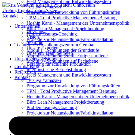
Field Management und Entwicklungssystem
Tetsuya Yamazaki
Programm zur Entwicklung von Führungskräften
Kontakt
TPM - Total Productive Management-Beratung
Hoshin Kanri - Management der Unternehmenspolitik
Unternehmen
Büro Lean Management Projektberatung
Über uns
Problemlösungs-Coaching
Vision
Projekte zur Neuansiedlung/Fabrikinstallation
Sektoren
Technisches Ausbildungszentrum Gemba
Unsere Experten
Modul 1 - Schulungen der Grundstufe
Unserem Team beitreten
Modul 2 - Schulungen für Fortgeschrittene
Unsere Dienstleistungen
Modul 3 - Schulungen auf Fachebene
Beratung für schlanke Produktion
Gemba-Blog
Interimistische Betriebsführung
Referenzen
Field Management und Entwicklungssystem
Kontakt
Tetsuya Yamazaki
Programm zur Entwicklung von Führungskräften
TPM - Total Productive Management-Beratung
Hoshin Kanri - Management der Unternehmenspolitik
Büro Lean Management Projektberatung
Problemlösungs-Coaching
Projekte zur Neuansiedlung/Fabrikinstallation
Schlankes Projektmanagement
Lean-Prozess-Analysen
Schlankes Management der Lieferkette
Technisches Ausbildungszentrum Gemba