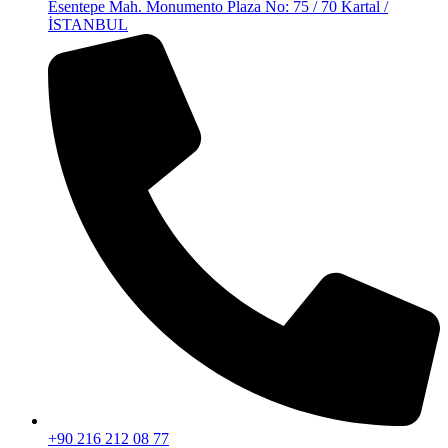
Esentepe Mah. Monumento Plaza No: 75 / 70 Kartal /
İSTANBUL
+90 216 212 08 77