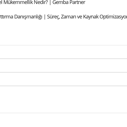
l Mükemmellik Nedir? | Gemba Partner
Arttırma Danışmanlığı | Süreç, Zaman ve Kaynak Optimizasy