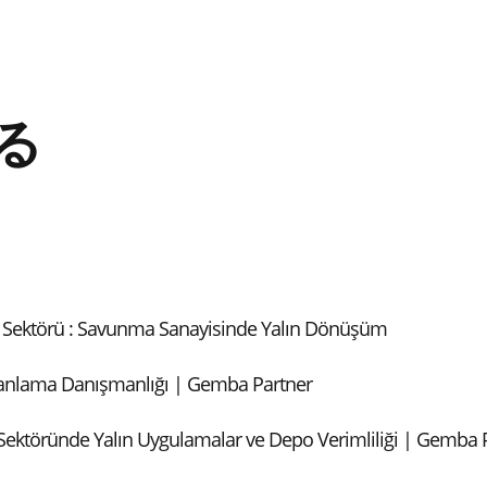
る
n Sektörü : Savunma Sanayisinde Yalın Dönüşüm
lanlama Danışmanlığı | Gemba Partner
ektöründe Yalın Uygulamalar ve Depo Verimliliği | Gemba 