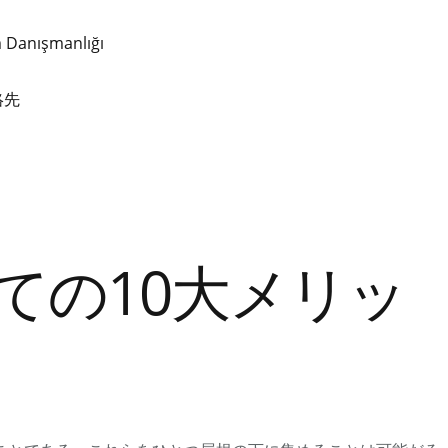
絡先
ての10大メリッ