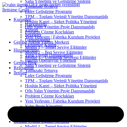
Saha Yönetimi ve Geliştirme Sistemi
Yamazaki Tetsuya
İletişime Geçin
Lider Geliştirme Programı
TPM – Toplam Verimli Yönetim Danışmanlığı
Kurumsal
Hoshin Kanri – Şirket Politika Yönetimi
Hakkımızda
Ofis Yalın Yönetim Proje Danışmanlığı
Vizyon
Problem Çözme Koçlukları
Sektörler
Yeni Yerleşim / Fabrika Kurulum Projeleri
Uzmanlarımız
Gemba Teknik Eğitim Merkezi
Ekibimize Katılın
Modül 1 – Temel Seviye Eğitimler
Hizmetlerimiz
Modül 2 – İleri Seviye Eğitimler
Yalın Üretim Danışmanlığı
Modül 3 – Uzmanlık Seviyesi Eğitimler
Interim Operasyon Yönetimi
Gemba Blog
Saha Yönetimi ve Geliştirme Sistemi
Referanslar
Yamazaki Tetsuya
İletişim
Lider Geliştirme Programı
TPM – Toplam Verimli Yönetim Danışmanlığı
Hoshin Kanri – Şirket Politika Yönetimi
Ofis Yalın Yönetim Proje Danışmanlığı
Problem Çözme Koçlukları
Yeni Yerleşim / Fabrika Kurulum Projeleri
Yalın Proje Yönetimi
Yalın Süreç Analizleri
Yalın Tedarik Zincir Yönetimi
Gemba Teknik Eğitim Merkezi
Modül 1 – Temel Seviye Eğitimler