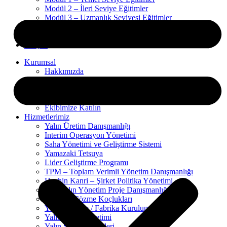
Modül 2 – İleri Seviye Eğitimler
Modül 3 – Uzmanlık Seviyesi Eğitimler
Gemba Blog
Referanslar
İletişim
Kurumsal
Hakkımızda
Vizyon
Sektörler
Uzmanlarımız
Ekibimize Katılın
Hizmetlerimiz
Yalın Üretim Danışmanlığı
Interim Operasyon Yönetimi
Saha Yönetimi ve Geliştirme Sistemi
Yamazaki Tetsuya
Lider Geliştirme Programı
TPM – Toplam Verimli Yönetim Danışmanlığı
Hoshin Kanri – Şirket Politika Yönetimi
Ofis Yalın Yönetim Proje Danışmanlığı
Problem Çözme Koçlukları
Yeni Yerleşim / Fabrika Kurulum Projeleri
Yalın Proje Yönetimi
Yalın Süreç Analizleri