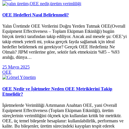
OEE Hedefleri Nasıl Belirlenmeli?
Yalın Üretimde OEE Verilerini Doğru Yerden Tutmak OEE(Overall
Equipment Effectiveness – Toplam Ekipman Etkinliği) bugün
birçok üretici tarafından takip ediliyor. Ancak asıl mesele şu: OEE’yi
takip etmek yeterli mi, yoksa gerçek fayda sağlamak için ideal
hedefler belirlemek mi gerekiyor? Gerçek OEE Hedefimiz Ne
Olmalı? JIPM verilerine göre, sektör fark etmeksizin %85 – %93
aralığı, dünya…
25 Mayıs 2025
OEE
OEE Nedir ve İşletmeler Neden OEE Metriklerini Takip
Etmelidir?
İşletmelerde Verimliliği Artırmanın Anahtarı OEE, yani Overall
Equipment Effectiveness (Toplam Ekipman Etkinliği), üretim
süreçlerinin verimliliğini ölçmek için kullanılan kritik bir metriktir.
OEE, üç temel bileşenle hesaplanır: kullanılabilirlik, performans ve
kalite. Bu bileşenler, üretim sürecindeki kayıpları tespit ederek