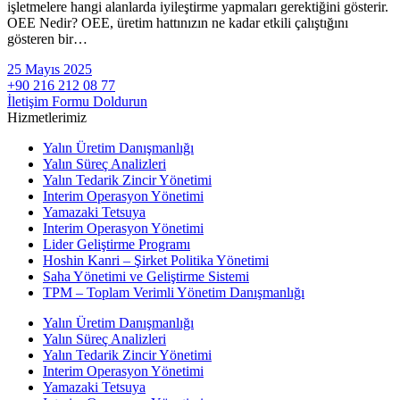
işletmelere hangi alanlarda iyileştirme yapmaları gerektiğini gösterir.
OEE Nedir? OEE, üretim hattınızın ne kadar etkili çalıştığını
gösteren bir…
25 Mayıs 2025
+90 216 212 08 77
İletişim Formu Doldurun
Hizmetlerimiz
Yalın Üretim Danışmanlığı
Yalın Süreç Analizleri
Yalın Tedarik Zincir Yönetimi
Interim Operasyon Yönetimi
Yamazaki Tetsuya
Interim Operasyon Yönetimi
Lider Geliştirme Programı
Hoshin Kanri – Şirket Politika Yönetimi
Saha Yönetimi ve Geliştirme Sistemi
TPM – Toplam Verimli Yönetim Danışmanlığı
Yalın Üretim Danışmanlığı
Yalın Süreç Analizleri
Yalın Tedarik Zincir Yönetimi
Interim Operasyon Yönetimi
Yamazaki Tetsuya