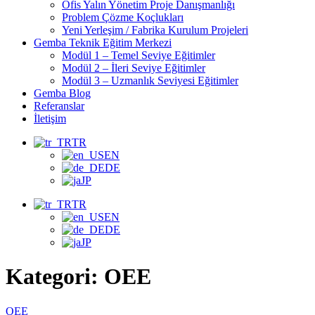
Ofis Yalın Yönetim Proje Danışmanlığı
Problem Çözme Koçlukları
Yeni Yerleşim / Fabrika Kurulum Projeleri
Gemba Teknik Eğitim Merkezi
Modül 1 – Temel Seviye Eğitimler
Modül 2 – İleri Seviye Eğitimler
Modül 3 – Uzmanlık Seviyesi Eğitimler
Gemba Blog
Referanslar
İletişim
TR
EN
DE
JP
TR
EN
DE
JP
Kategori:
OEE
OEE