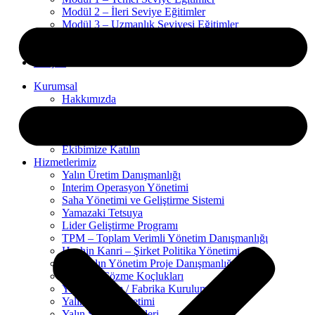
Modül 2 – İleri Seviye Eğitimler
Modül 3 – Uzmanlık Seviyesi Eğitimler
Gemba Blog
Referanslar
İletişim
Kurumsal
Hakkımızda
Vizyon
Sektörler
Uzmanlarımız
Ekibimize Katılın
Hizmetlerimiz
Yalın Üretim Danışmanlığı
Interim Operasyon Yönetimi
Saha Yönetimi ve Geliştirme Sistemi
Yamazaki Tetsuya
Lider Geliştirme Programı
TPM – Toplam Verimli Yönetim Danışmanlığı
Hoshin Kanri – Şirket Politika Yönetimi
Ofis Yalın Yönetim Proje Danışmanlığı
Problem Çözme Koçlukları
Yeni Yerleşim / Fabrika Kurulum Projeleri
Yalın Proje Yönetimi
Yalın Süreç Analizleri