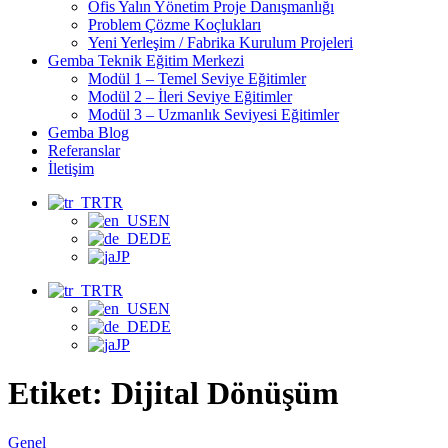
Ofis Yalın Yönetim Proje Danışmanlığı
Problem Çözme Koçlukları
Yeni Yerleşim / Fabrika Kurulum Projeleri
Gemba Teknik Eğitim Merkezi
Modül 1 – Temel Seviye Eğitimler
Modül 2 – İleri Seviye Eğitimler
Modül 3 – Uzmanlık Seviyesi Eğitimler
Gemba Blog
Referanslar
İletişim
TR
EN
DE
JP
TR
EN
DE
JP
Etiket:
Dijital Dönüşüm
Genel