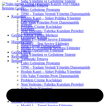
Saha Yönetimi ve Geliştirme Sistemi
Yamazaki Tetsuya
İletişime Geçin
Lider Geliştirme Programı
TPM – Toplam Verimli Yönetim Danışmanlığı
Kurumsal
Hoshin Kanri – Şirket Politika Yönetimi
Hakkımızda
Ofis Yalın Yönetim Proje Danışmanlığı
Vizyon
Problem Çözme Koçlukları
Sektörler
Yeni Yerleşim / Fabrika Kurulum Projeleri
Uzmanlarımız
Gemba Teknik Eğitim Merkezi
Ekibimize Katılın
Modül 1 – Temel Seviye Eğitimler
Hizmetlerimiz
Modül 2 – İleri Seviye Eğitimler
Yalın Üretim Danışmanlığı
Modül 3 – Uzmanlık Seviyesi Eğitimler
Interim Operasyon Yönetimi
Gemba Blog
Saha Yönetimi ve Geliştirme Sistemi
Referanslar
Yamazaki Tetsuya
İletişim
Lider Geliştirme Programı
TPM – Toplam Verimli Yönetim Danışmanlığı
Hoshin Kanri – Şirket Politika Yönetimi
Ofis Yalın Yönetim Proje Danışmanlığı
Problem Çözme Koçlukları
Yeni Yerleşim / Fabrika Kurulum Projeleri
Yalın Proje Yönetimi
Yalın Süreç Analizleri
Yalın Tedarik Zincir Yönetimi
Gemba Teknik Eğitim Merkezi
Modül 1 – Temel Seviye Eğitimler